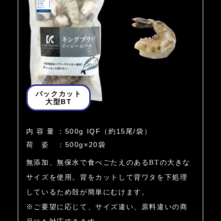
バックカット
大型BT
内容量
：
500g IQF（約15尾/袋）
荷姿
：
500g×20袋
無添加、無保水で食べごたえのあるBTの大きな
サイズを使用。背をカットして背ワタを下処理
しているため殻が簡単にむけます。
※ご要望に応じて、サイズ違い、原料違いの商