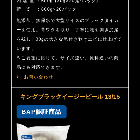
内容量
：
600g (30g×20尾/パック)
荷姿
：
600g×20パック
無添加、無保水で大型サイズのブラックタイガ
ーを使用。背ワタを取り、丁寧に殻を剥き尻尾
を残し、30gの大きな尾付き剥きエビに仕上げて
います。
※ご要望に応じて、サイズ違い、原料違いの商
品にも対応できます。
お問い合わせ
キングブラックイージーピール 13/15
BAP認証商品