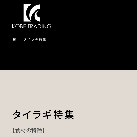
Skip
to
content
>
タイラギ特集
タイラギ特集
【食材の特徴】