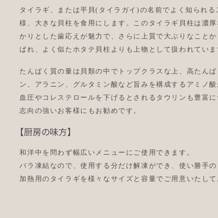
タイラギ、または平貝(タイラガイ)の名前でよく知られ
様、大きな貝柱を食用にします。このタイラギ貝柱は濃厚
かりとした歯応えが魅力で、さらに上質で大ぶりなことか
ばれ、よく似たホタテ貝柱よりも上物として扱われていま
たんぱく質の量は貝類の中でトップクラスな上、高たんぱ
ン、アラニン、グルタミン酸など旨みを構成するアミノ酸
血圧やコレステロールを下げるとされるタウリンも豊富に
志向の強いお客様にもお勧めです。
【厨房の味方】
和洋中を問わず幅広いメニューにご使用できます。
バラ凍結なので、使用する分だけ解凍ができ、使い勝手の
加熱用のタイラギを様々なサイズと容量でご用意いたして