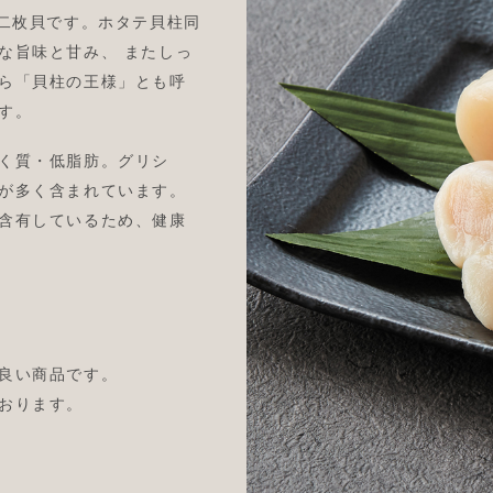
る二枚貝です。ホタテ貝柱同
な旨味と甘み、 またしっ
ら「貝柱の王様」とも呼
す。
く質・低脂肪。グリシ
が多く含まれています。
含有しているため、健康
良い商品です。
おります。